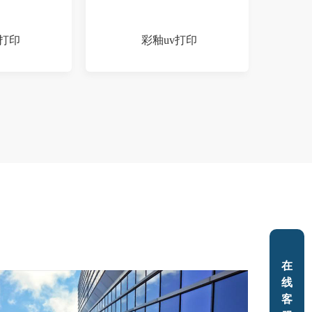
v打印
彩釉uv打印
在
按钮
线
回顶
客