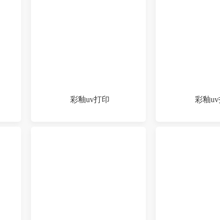
彩釉uv打印
彩釉u