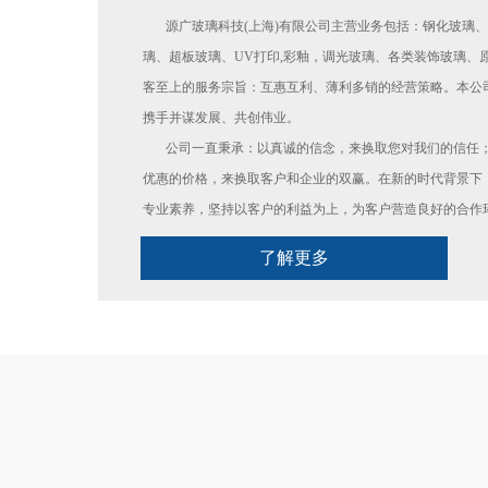
       源广玻璃科技(上海)有限公司主营业务包括：钢化玻璃、防火玻璃、夹胶玻璃、中空玻璃、淋浴房玻
璃、超板玻璃、UV打印,彩釉，调光玻璃、各类装饰玻璃、
客至上的服务宗旨：互惠互利、薄利多销的经营策略。本公
携手并谋发展、共创伟业。
       公司一直秉承：以真诚的信念，来换取您对我们的信任；以优质的服务，来换取您对我们的满意；以
优惠的价格，来换取客户和企业的双赢。在新的时代背景下
专业素养，坚持以客户的利益为上，为客户营造良好的合作
了解更多